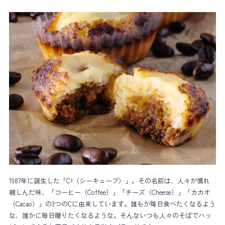
1987年に誕生した「C³（シーキューブ）」。その名前は、人々が慣れ
親しんだ味、「コーヒー（Coffee）」「チーズ（Cheese）」「カカオ
（Cacao）」の3つのCに由来しています。誰もが毎日食べたくなるよう
な、誰かに毎日贈りたくなるような。そんないつも人々のそばでハッ