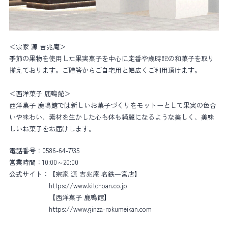
＜宗家 源 吉兆庵＞
季節の果物を使用した果実菓子を中心に定番や歳時記の和菓子を取り
揃えております。ご贈答からご自宅用と幅広くご利用頂けます。
＜西洋菓子 鹿鳴館＞
西洋菓子 鹿鳴館では新しいお菓子づくりをモットーとして果実の色合
いや味わい、素材を生かした心も体も綺麗になるような美しく、美味
しいお菓子をお届けします。
電話番号：
0586-64-7735
営業時間：
10:00～20:00
公式サイト：
【宗家 源 吉兆庵 名鉄一宮店】
https://www.kitchoan.co.jp
【西洋菓子 鹿鳴館】
https://www.ginza-rokumeikan.com