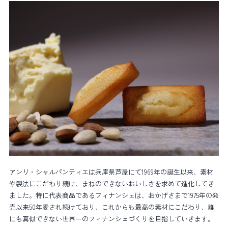
アンリ・シャルパンティエは兵庫県芦屋にて
1969
年の誕生以来、素材
や製法にこだわり続け、まねのできないおいしさを求めて進化してき
ました。特に代表商品であるフィナンシェは、おかげさまで
1975
年の発
売以来
50
年愛され続けており、これからも最高の素材にこだわり、誰
にも真似できない世界一のフィナンシェづくりを目指していきます。