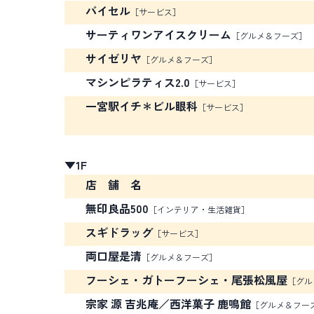
バイセル
［サービス］
サーティワンアイスクリーム
［グルメ＆フーズ］
サイゼリヤ
［グルメ＆フーズ］
マシンピラティス2.0
［サービス］
一宮駅イチ＊ビル眼科
［サービス］
▼1F
店 舗 名
無印良品500
［インテリア・生活雑貨］
スギドラッグ
［サービス］
両口屋是清
［グルメ＆フーズ］
フーシェ・ガトーフーシェ・尾張松風屋
［グル
宗家 源 吉兆庵／西洋菓子 鹿鳴館
［グルメ＆フー