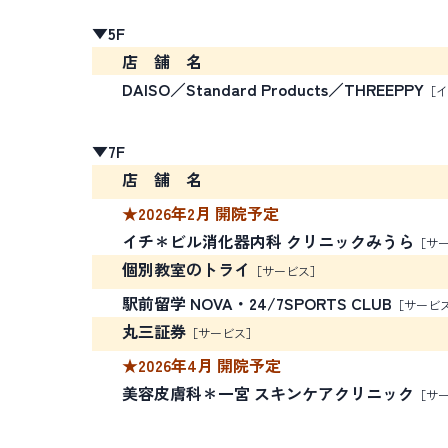
▼5F
店 舗 名
DAISO／Standard Products／THREEPPY
［イ
▼7F
店 舗 名
★2026年2月 開院予定
イチ＊ビル消化器内科 クリニックみうら
［サ
個別教室のトライ
［サービス］
駅前留学 NOVA・24/7SPORTS CLUB
［サービ
丸三証券
［サービス］
★2026年4月 開院予定
美容皮膚科＊一宮 スキンケアクリニック
［サ